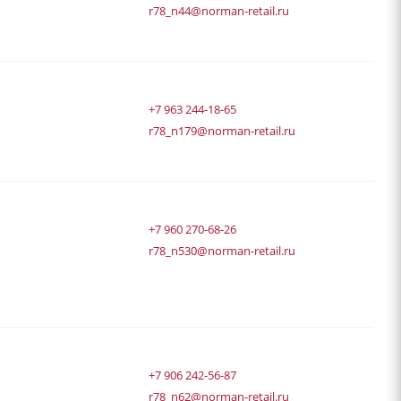
r78_n44@norman-retail.ru
+7 963 244-18-65
r78_n179@norman-retail.ru
+7 960 270-68-26
r78_n530@norman-retail.ru
+7 906 242-56-87
r78_n62@norman-retail.ru