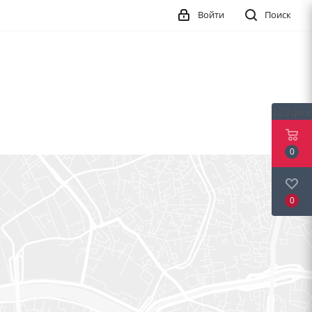
Войти
Поиск
123qwe
0
0