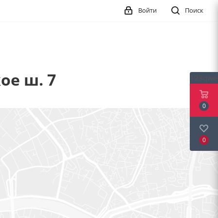
Войти
Поиск
ое ш. 7
123qwe
0
0