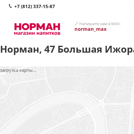
+7 (812) 337-15-87
🔗 Напишите нам в MAX:
norman_max
Норман, 47 Большая Ижора
загрузка карты...