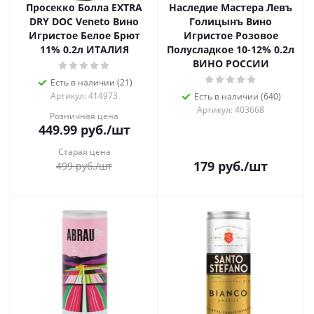
Просекко Болла EXTRA
Наследие Мастера Левъ
DRY DOC Veneto Вино
Голицынъ Вино
Игристое Белое Брют
Игристое Розовое
11% 0.2л ИТАЛИЯ
Полусладкое 10-12% 0.2л
ВИНО РОССИИ
Есть в наличии (21)
Артикул: 414973
Есть в наличии (640)
Артикул: 403668
Розничная цена
449.99
руб.
/шт
Старая цена
179
руб.
/шт
499
руб.
/шт