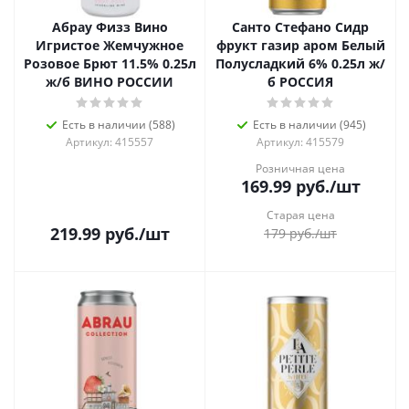
Абрау Физз Вино
Санто Стефано Сидр
Игристое Жемчужное
фрукт газир аром Белый
Розовое Брют 11.5% 0.25л
Полусладкий 6% 0.25л ж/
ж/б ВИНО РОССИИ
б РОССИЯ
Есть в наличии (588)
Есть в наличии (945)
Артикул: 415557
Артикул: 415579
Розничная цена
169.99
руб.
/шт
Старая цена
219.99
руб.
/шт
179
руб.
/шт