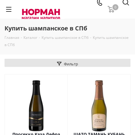
0
Купить шампанское в СПб
Главная
-
Каталог
-
Купить шампанское в СПб
-
Купить шампанское
в СПб
Фильтр
Просекко Каза Дефра
ШАТО ТАМАНЬ КУБАНЬ