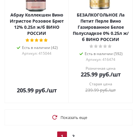
Абрау Коллекшен Вино
БЕЗАЛКОГОЛЬНОЕ Ла
Игристое Розовое Брют
Петит Перле Вино
12% 0.25л ж/б ВИНО
Газированное Белое
РОССИИ
Полусладкое 0% 0.25л ж/
б ВИНО РОССИИ
Есть в наличии (42)
Артикул: 415044
Есть в наличии (592)
Артикул: 416474
Розничная цена
225.99
руб.
/шт
Старая цена
205.99
руб.
/шт
239.99
руб.
/шт
Показать еще
1
2