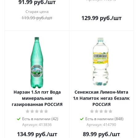
91.99
руб.
/шт
Старая цена
129.99
руб.
/шт
119.99
руб.
/шт
Нарзан 1.5л пэт Вода
Сенежская Лимон-Мята
минеральная
1л Напиток негаз безалк
газированная РОССИЯ
РОССИЯ
Есть в наличии (42)
Есть в наличии (848)
Артикул: 413836
Артикул: 414790
134.99
руб.
/шт
89.99
руб.
/шт