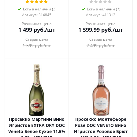
Есть в наличии (3)
Есть в наличии (7)
Артикул: 314845
Артикул: 411312
Розничная цена
Розничная цена
1 499
руб.
/шт
1 599.99
руб.
/шт
Старая цена
Старая цена
1 599
руб.
/шт
2 499
руб.
/шт
Просекко Мартини Вино
Просекко Монтефьоре
Игристое EXTRA DRY DOC
Розе DOC VENETO Вино
Veneto Белое Сухое 11.5%
Игристое Розовое Брют