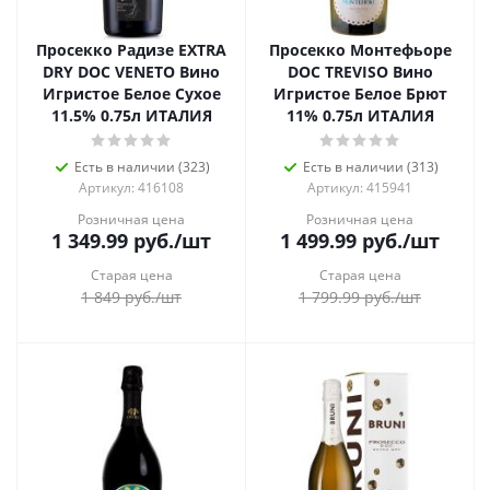
Просекко Радизе EXTRA
Просекко Монтефьоре
DRY DOC VENETO Вино
DOC TREVISO Вино
Игристое Белое Сухое
Игристое Белое Брют
11.5% 0.75л ИТАЛИЯ
11% 0.75л ИТАЛИЯ
Есть в наличии (323)
Есть в наличии (313)
Артикул: 416108
Артикул: 415941
Розничная цена
Розничная цена
1 349.99
руб.
/шт
1 499.99
руб.
/шт
Старая цена
Старая цена
1 849
руб.
/шт
1 799.99
руб.
/шт