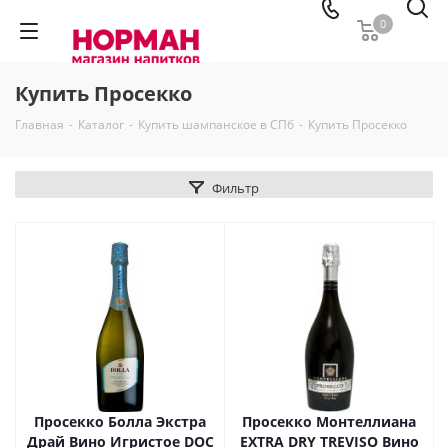
0
Купить Просекко
Главная
-
Каталог
-
Купить шампанское в СПб
-
Купить Просекко
Фильтр
Просекко Болла Экстра
Просекко Монтеллиана
Драй Вино Игристое DOC
EXTRA DRY TREVISO Вино