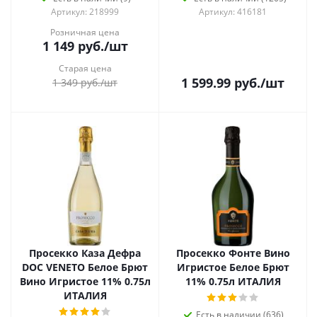
Артикул: 218999
Артикул: 416181
Розничная цена
1 149
руб.
/шт
Старая цена
1 599.99
руб.
/шт
1 349
руб.
/шт
Просекко Каза Дефра
Просекко Фонте Вино
DOC VENETO Белое Брют
Игристое Белое Брют
Вино Игристое 11% 0.75л
11% 0.75л ИТАЛИЯ
ИТАЛИЯ
Есть в наличии (636)