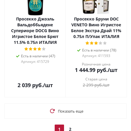
Просекко Джоэль
Просекко Бруни DOC
Вальдоббьядене
VENETO Вино Игристое
Супериоре DOCG Вино
Белое Экстра Драй 11%
Игристое Белое Брют
0.75л П/Упак ИТАЛИЯ
11.5% 0.75л ИТАЛИЯ
Есть в наличии (78)
Артикул: 411593
Есть в наличии (47)
Артикул: 415729
Розничная цена
1 444.99
руб.
/шт
Старая цена
2 039
руб.
/шт
2 299
руб.
/шт
Показать еще
1
2