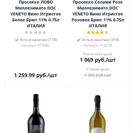
Просекко ЛОВО
Просекко Соливи Розе
Миллезимато DOC
Миллезимато DOC
VENETO Вино Игристое
VENETO Вино Игристое
Белое Брют 11% 0.75л
Розовое Брют 11% 0.75л
ИТАЛИЯ
ИТАЛИЯ
Есть в наличии (178)
Есть в наличии (319)
Артикул: 416482
Артикул: 413578
Розничная цена
1 069
руб.
/шт
Старая цена
1 259.99
руб.
/шт
1 389
руб.
/шт