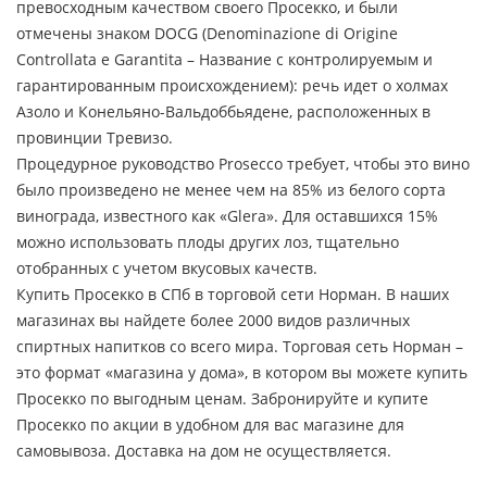
превосходным качеством своего Просекко, и были
отмечены знаком DOCG (Denominazione di Origine
Controllata e Garantita – Название с контролируемым и
гарантированным происхождением): речь идет о холмах
Азоло и Конельяно-Вальдоббьядене, расположенных в
провинции Тревизо.
Процедурное руководство Prosecco требует, чтобы это вино
было произведено не менее чем на 85% из белого сорта
винограда, известного как «Glera». Для оставшихся 15%
можно использовать плоды других лоз, тщательно
отобранных с учетом вкусовых качеств.
Купить Просекко в СПб в торговой сети Норман. В наших
магазинах вы найдете более 2000 видов различных
спиртных напитков со всего мира. Торговая сеть Норман –
это формат «магазина у дома», в котором вы можете купить
Просекко по выгодным ценам. Забронируйте и купите
Просекко по акции в удобном для вас магазине для
самовывоза. Доставка на дом не осуществляется.