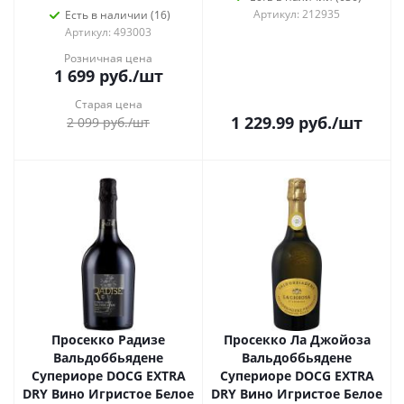
Артикул: 212935
Есть в наличии (16)
Артикул: 493003
Розничная цена
1 699
руб.
/шт
Старая цена
1 229.99
руб.
/шт
2 099
руб.
/шт
Просекко Радизе
Просекко Ла Джойоза
Вальдоббьядене
Вальдоббьядене
Супериоре DOCG EXTRA
Супериоре DOCG EXTRA
DRY Вино Игристое Белое
DRY Вино Игристое Белое