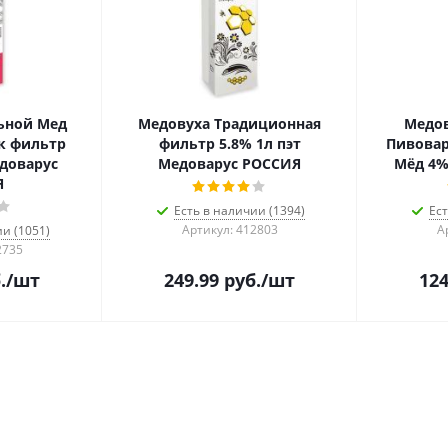
ьной Мед
Медовуха Традиционная
Медов
к фильтр
фильтр 5.8% 1л пэт
Пивова
едоварус
Медоварус РОССИЯ
Мёд 4%
Я
Есть в наличии (1394)
Ест
Артикул: 412803
А
ии (1051)
2735
.
/шт
249.99
руб.
/шт
124