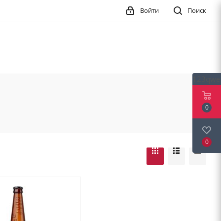
Войти
Поиск
123qwe
0
0