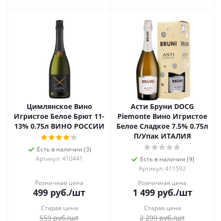
Цимлянское Вино
Асти Бруни DOCG
Игристое Белое Брют 11-
Piemonte Вино Игристое
13% 0.75л ВИНО РОССИИ
Белое Сладкое 7.5% 0.75л
П/Упак ИТАЛИЯ
Есть в наличии (3)
Артикул: 410441
Есть в наличии (9)
Артикул: 411592
Розничная цена
Розничная цена
499
руб.
/шт
1 499
руб.
/шт
Старая цена
Старая цена
559
руб.
/шт
2 299
руб.
/шт