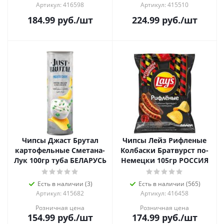
Артикул: 416598
Артикул: 415510
184.99
руб.
/шт
224.99
руб.
/шт
Чипсы Джаст Брутал
Чипсы Лейз Рифленые
картофельные Сметана-
Колбаски Братвурст по-
Лук 100гр туба БЕЛАРУСЬ
Немецки 105гр РОССИЯ
Есть в наличии (3)
Есть в наличии (565)
Артикул: 415682
Артикул: 416458
Розничная цена
Розничная цена
154.99
руб.
/шт
174.99
руб.
/шт