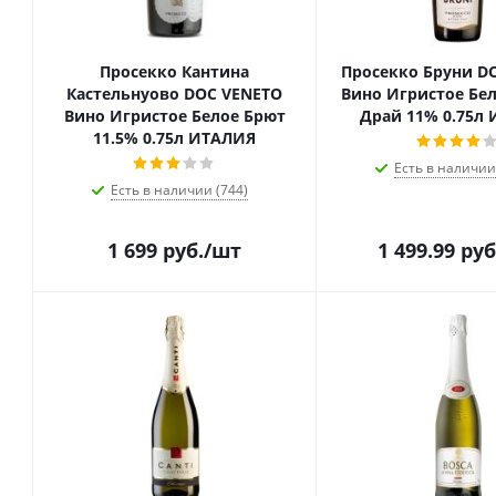
Просекко Кантина
Просекко Бруни D
Кастельнуово DOC VENETO
Вино Игристое Бел
Вино Игристое Белое Брют
Драй 11% 0.75л
11.5% 0.75л ИТАЛИЯ
Есть в наличии
Есть в наличии (744)
1 699
руб.
/шт
1 499.99
руб