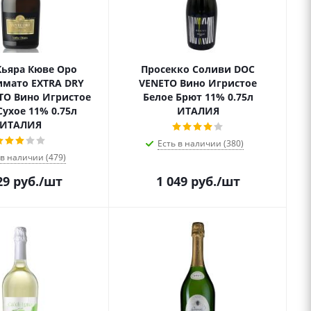
Кьяра Кюве Оро
Просекко Соливи DOC
мато EXTRA DRY
VENETO Вино Игристое
TO Вино Игристое
Белое Брют 11% 0.75л
Сухое 11% 0.75л
ИТАЛИЯ
ИТАЛИЯ
Есть в наличии (380)
 в наличии (479)
29
руб.
/шт
1 049
руб.
/шт