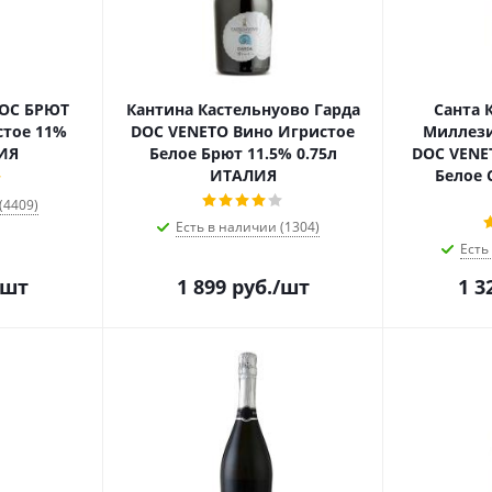
DOC БРЮТ
Кантина Кастельнуово Гарда
Санта 
стое 11%
DOC VENETO Вино Игристое
Миллези
ИЯ
Белое Брют 11.5% 0.75л
DOC VENE
ИТАЛИЯ
Белое 
(4409)
Есть в наличии (1304)
Есть
/шт
1 899
руб.
/шт
1 3