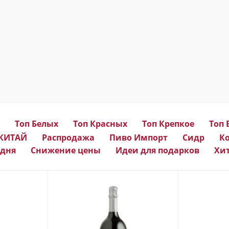
Топ Белых
Топ Красных
Топ Крепкое
Топ 
 КИТАЙ
Распродажа
Пиво Импорт
Сидр
К
 дня
Снижение цены
Идеи для подарков
Хи