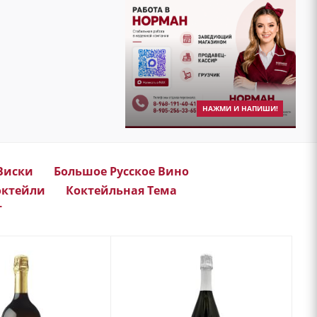
НАЖМИ И НАПИШИ!
Виски
Большое Русское Вино
октейли
Коктейльная Тема
т