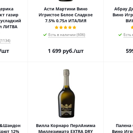
дерика
Асти Мартини Вино
Абрау Д
кт газир
Игристое Белое Сладкое
Вино Игр
лусладкий
7.5% 0.75л ИТАЛИЯ
ВИ
5л ЛИТВА
Есть в наличии (606)
Есть 
(1134)
/шт
1 699
руб.
/шт
59
т&Шандон
Вилла Корнаро ПерлАнима
Палена
Брют 12%
Миллезимато EXTRA DRY
Вино Игр