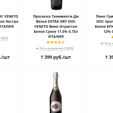
OC VENETO
Просекко Тенименти Ди
Пино Гри
ое Экстра
Велья EXTRA DRY DOC
DOC Spum
 ИТАЛИЯ
VENETO Вино Игристое
Белое БР
Белое Сухое 11.5% 0.75л
12% 
ИТАЛИЯ
 (903)
Есть 
Есть в наличии (1653)
.
/шт
1 399
руб.
/шт
1 3