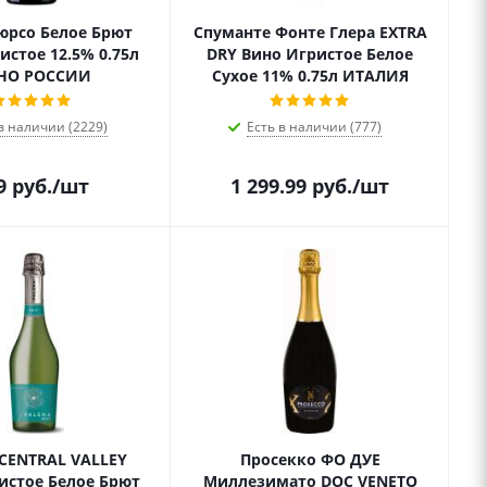
юрсо Белое Брют
Спуманте Фонте Глера EXTRA
истое 12.5% 0.75л
DRY Вино Игристое Белое
НО РОССИИ
Сухое 11% 0.75л ИТАЛИЯ
в наличии (2229)
Есть в наличии (777)
9
руб.
/шт
1 299.99
руб.
/шт
 CENTRAL VALLEY
Просекко ФО ДУЕ
истое Белое Брют
Миллезимато DOC VENETO