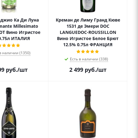
джио Ка Ди Луна
Креман де Лиму Гранд Кюве
ante Millesimato
1531 де Эмери DOC
ЮТ Вино Игристое
LANGUEDOC-ROUSSILLON
0.75л ИТАЛИЯ
Вино Игристое Белое Брют
12.5% 0.75л ФРАНЦИЯ
в наличии (1350)
Есть в наличии (338)
99
руб.
/шт
2 499
руб.
/шт