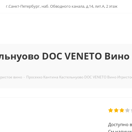
г.Санкт-Петербург, наб. Обводного канала, д.14, лит.А, 2 этаж
льнуово DOC VENETO Вино
гристое вино
-
Просекко Кантина Кастельнуово DOC VENETO Вино Игристое
Доступно в
См.наличи