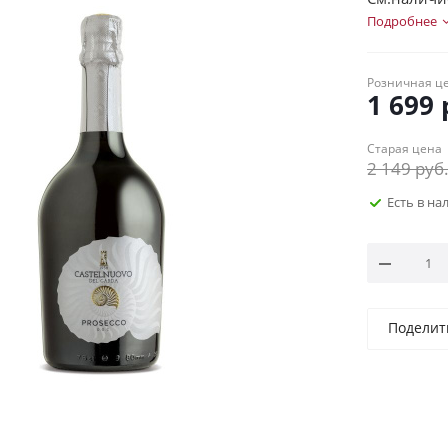
Подробнее
Розничная ц
1 699
Старая цена
2 149
руб
Есть в н
Поделит