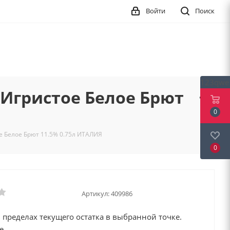
Войти
Поиск
123qwe
 Игристое Белое Брют
0
 Белое Брют 11.5% 0.75л ИТАЛИЯ
0
Артикул:
409986
 пределах текущего остатка в выбранной точке.
е