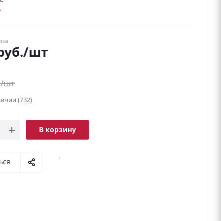
ена
руб.
/шт
.
/шт
аличии
(732)
В корзину
.
ься