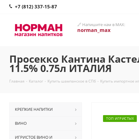
+7 (812) 337-15-87
🔗 Напишите нам в MAX:
norman_max
Просекко Кантина Касте
11.5% 0.75л ИТАЛИЯ
Главная
-
Каталог
-
Купить шампанское в СПб
-
Купить импортное и
КРЕПКИЕ НАПИТКИ
ТОП ИГРИСТЫХ
ВИНО
ИГРИСТОЕ ВИНО И