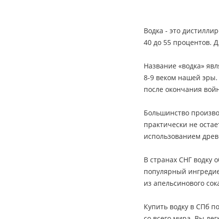
Водка - это дистилли
40 до 55 процентов. 
Название «водка» явл
8-9 веком нашей эры.
после окончания вой
Большинство произво
практически не оста
использованием древе
В странах СНГ водку 
популярный ингредие
из апельсинового сок
Купить водку в СПб п
со всего мира. Вы ле