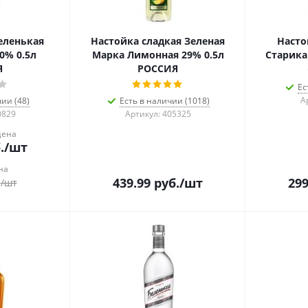
еленькая
Настойка сладкая Зеленая
Насто
0% 0.5л
Марка Лимонная 29% 0.5л
Старика
Я
РОССИЯ
Ес
А
ии (48)
Есть в наличии (1018)
0829
Артикул: 405325
цена
.
/шт
на
439.99
руб.
/шт
299
.
/шт