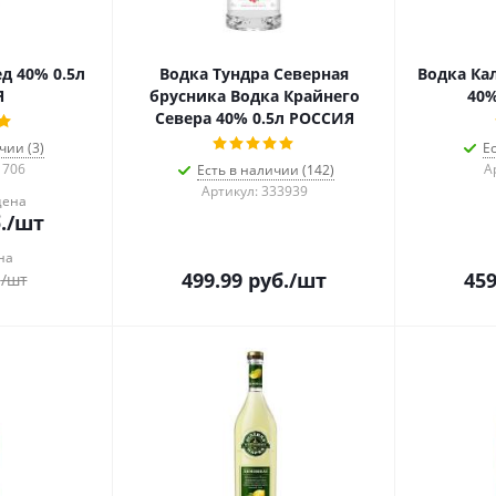
д 40% 0.5л
Водка Тундра Северная
Водка К
Я
брусника Водка Крайнего
40%
Севера 40% 0.5л РОССИЯ
чии (3)
Е
1706
А
Есть в наличии (142)
Артикул: 333939
цена
.
/шт
на
499.99
руб.
/шт
459
.
/шт