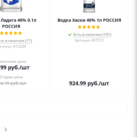
 Ладога 40% 0.1л
Водка Хаски 40% 1л РОССИЯ
РОССИЯ
Есть в наличии (101)
Артикул: 407572
сть в наличии (11)
ртикул: 415204
озничная цена
.99
руб.
/шт
Старая цена
924.99
руб.
/шт
24.99
руб.
/шт