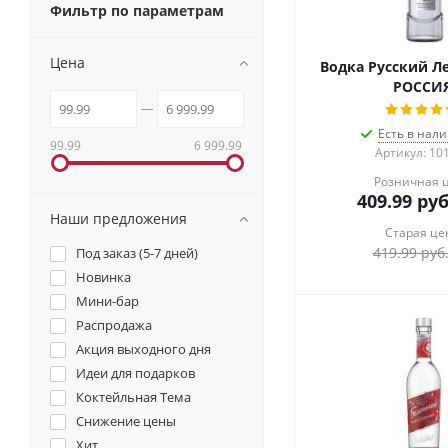
Фильтр по параметрам
Цена
Водка Русский Ле
РОССИ
Есть в нали
99.99
6 999.99
Артикул: 10
Розничная 
409.99
руб
Наши предложения
Старая це
419.99
руб
Под заказ (5-7 дней)
Новинка
Мини-бар
Распродажа
Акция выходного дня
Идеи для подарков
Коктейльная Тема
Снижение цены
Хит