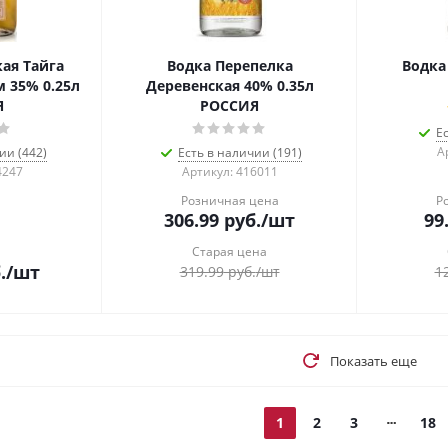
ая Тайга
Водка Перепелка
Водка
 35% 0.25л
Деревенская 40% 0.35л
Я
РОССИЯ
Е
А
ии (442)
Есть в наличии (191)
4247
Артикул: 416011
Розничная цена
Р
306.99
руб.
/шт
99
Старая цена
.
/шт
319.99
руб.
/шт
1
Показать еще
1
2
3
18