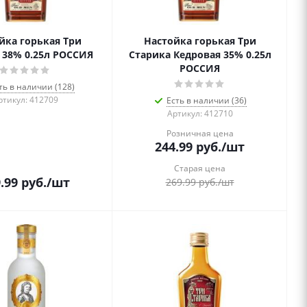
йка горькая Три
Настойка горькая Три
 38% 0.25л РОССИЯ
Старика Кедровая 35% 0.25л
РОССИЯ
ть в наличии (128)
ртикул: 412709
Есть в наличии (36)
Артикул: 412710
Розничная цена
244.99
руб.
/шт
Старая цена
.99
руб.
/шт
269.99
руб.
/шт