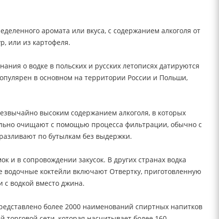
еделенного аромата или вкуса, с содержанием алкоголя от
р, или из картофеля.
нания о водке в польских и русских летописях датируются
популярен в основном на территории России и Польши,
звычайно высоким содержанием алкоголя, в которых
ельно очищают с помощью процесса фильтрации, обычно с
 разливают по бутылкам без выдержки.
к и в сопровождении закусок. В других странах водка
ые водочные коктейли включают Отвертку, приготовленную
и с водкой вместо джина.
 представлено более 2000 наименований спиртных напитков
й торговой сети, которая насчитывает более 160