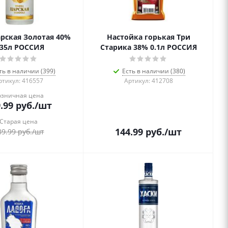
рская Золотая 40%
Настойка горькая Три
.35л РОССИЯ
Старика 38% 0.1л РОССИЯ
ть в наличии (399)
Есть в наличии (380)
ртикул: 416557
Артикул: 412708
озничная цена
.99
руб.
/шт
Старая цена
144.99
руб.
/шт
89.99
руб.
/шт