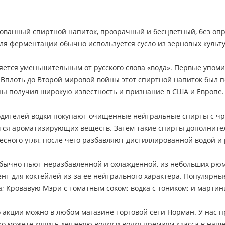
рованный спиртной напиток, прозрачный и бесцветный, без опр
Для ферментации обычно используется сусло из зерновых культу
яется уменьшительным от русского слова «вода». Первые упоми
 Вплоть до Второй мировой войны этот спиртной напиток был 
ны получил широкую известность и признание в США и Европе.
дителей водки покупают очищенные нейтральные спирты с чре
ется ароматизирующих веществ. Затем такие спирты дополнит
сного угля, после чего разбавляют дистиллированной водой и
обычно пьют неразбавленной и охлажденной, из небольших рюмо
нт для коктейлей из-за ее нейтрального характера. Популярн
а; Кровавую Мэри с томатным соком; водка с тоником; и мартин
о акции можно в любом магазине торговой сети Норман. У нас
гко можете купить дешевую водку и водку премиум класса в наше