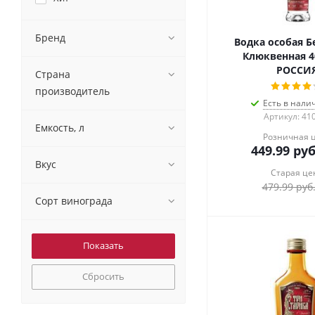
Бренд
Водка особая Б
Клюквенная 4
РОССИ
Страна
производитель
Есть в налич
Артикул: 41
Емкость, л
Розничная 
449.99
руб
Вкус
Старая це
479.99
руб
Сорт винограда
Сбросить