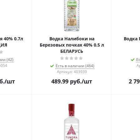
 40% 0.7л
Водка Налибоки на
Водка 
ДИЯ
Березовых почках 40% 0.5 л
БЕЛАРУСЬ
ии (42)
Е
5054
А
Есть в наличии (464)
Артикул: 403939
б.
/шт
489.99
руб.
/шт
2 79