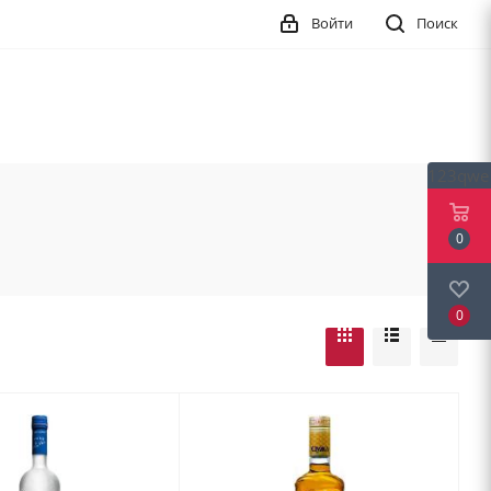
Войти
Поиск
123qwe
0
0