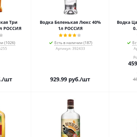
кая Три
Водка Беленькая Люкс 40%
Водка Ца
1л РОССИЯ
1л РОССИЯ
0
ии (1026)
Есть в наличии (187)
Ес
6255
Артикул: 392433
А
Р
459
.
/шт
929.99
руб.
/шт
4