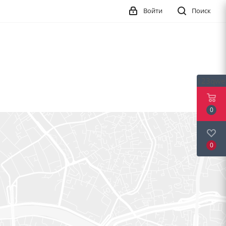
Войти
Поиск
123qwe
0
0