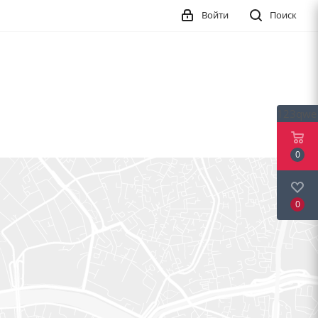
Войти
Поиск
123qwe
0
0