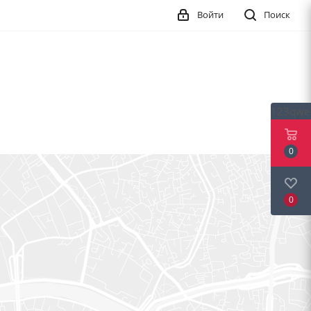
Войти
Поиск
123qwe
0
0