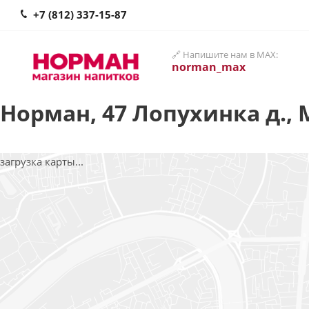
+7 (812) 337-15-87
🔗 Напишите нам в MAX:
norman_max
Норман, 47 Лопухинка д., М
загрузка карты...