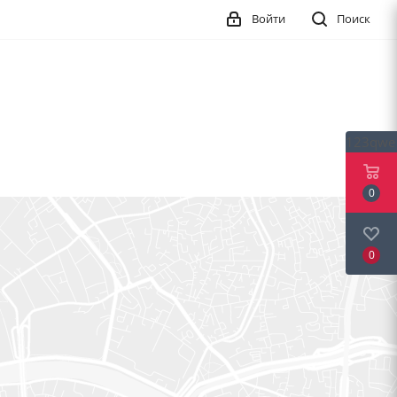
Войти
Поиск
123qwe
0
0