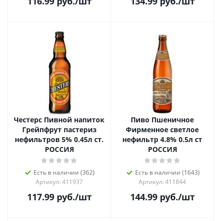
116.99
руб.
/шт
134.99
руб.
/шт
Честерс Пивной напиток
Пиво Пшеничное
Грейпфрут пастериз
Фирменное светлое
нефильтров 5% 0.45л ст.
нефильтр 4.8% 0.5л ст
РОССИЯ
РОССИЯ
Есть в наличии (362)
Есть в наличии (1643)
Артикул: 411937
Артикул: 411844
117.99
руб.
/шт
144.99
руб.
/шт