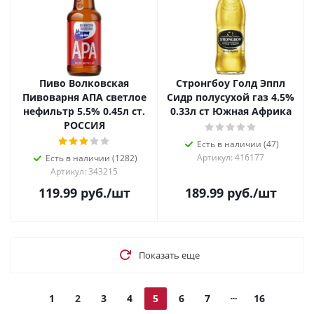
Пиво Волковская
Стронгбоу Голд Эппл
Пивоварня АПА светлое
Сидр полусухой газ 4.5%
нефильтр 5.5% 0.45л ст.
0.33л ст Южная Африка
РОССИЯ
Есть в наличии (47)
Артикул: 416177
Есть в наличии (1282)
Артикул: 343215
119.99
руб.
/шт
189.99
руб.
/шт
Показать еще
1
2
3
4
5
6
7
16