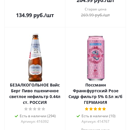
204.99
руб.
/шт
Старая цена
134.99
руб.
/шт
269.99
руб.
/шт
БЕЗАЛКОГОЛЬНОЕ Вайс
Поссманн
Берг Пиво пшеничное
Франкфуртский Розе
светлое нефильтр 0.44л
Сидр фильтр 5% 0.5л ж/б
ст. РОССИЯ
ГЕРМАНИЯ
Есть в наличии (294)
Есть в наличии (10)
Артикул: 416392
Артикул: 414767
Розничная цена