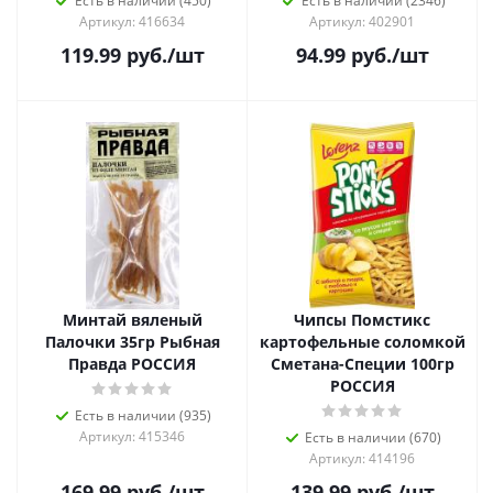
Есть в наличии (450)
Есть в наличии (2346)
Артикул: 416634
Артикул: 402901
119.99
руб.
/шт
94.99
руб.
/шт
Минтай вяленый
Чипсы Помстикс
Палочки 35гр Рыбная
картофельные соломкой
Правда РОССИЯ
Сметана-Специи 100гр
РОССИЯ
Есть в наличии (935)
Артикул: 415346
Есть в наличии (670)
Артикул: 414196
169.99
руб.
/шт
139.99
руб.
/шт