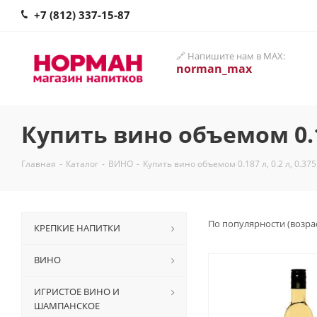
+7 (812) 337-15-87
🔗 Напишите нам в MAX:
norman_max
Купить вино объемом 0.187
Главная
-
Каталог
-
ВИНО
-
Купить вино объемом 0.187 л, 0.2 л, 0.375
По популярности (возра
КРЕПКИЕ НАПИТКИ
ВИНО
ИГРИСТОЕ ВИНО И
ШАМПАНСКОЕ