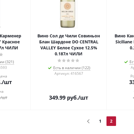
 Карменер
Вино Сол де Чили Совиньон
Вино Кан
 Красное
Блан Шардоне DO CENTRAL
Sicilian
87л ЧИЛИ
VALLEY Белое Сухое 12.5%
0
0.187л ЧИЛИ
ии (321)
Ес
6593
А
Есть в наличии (122)
Артикул: 416567
цена
Р
.
/шт
3
на
349.99
руб.
/шт
.
/шт
1
2