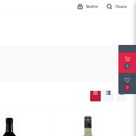
Войти
Поиск
123qwe
0
0