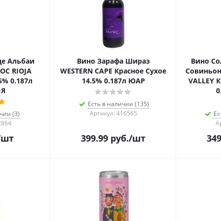
де Альбаи
Вино Зарафа Шираз
Вино Со
OC RIOJA
WESTERN CAPE Красное Сухое
Совиньон
5% 0.187л
14.5% 0.187л ЮАР
VALLEY К
ИЯ
0
Есть в наличии (135)
Артикул: 416565
чии (3)
Ес
2864
А
/шт
399.99
руб.
/шт
349