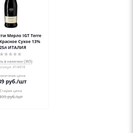
ти Мерло IGT Terre
e Красное Сухое 13%
.25л ИТАЛИЯ
ть в наличии (365)
ртикул: 414418
озничная цена
39
руб.
/шт
Старая цена
499
руб.
/шт