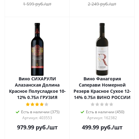
1 599
руб.
/шт
2 249
руб.
/шт
Вино СИХАРУЛИ
Вино Фанагория
Алазанская Долина
Саперави Номерной
Красное Полусладкое 10-
Резерв Красное Сухое 12-
12% 0.75л ГРУЗИЯ
14% 0.75л ВИНО РОССИИ
Есть в наличии (375)
Есть в наличии (450)
Артикул: 403553
Артикул: 162382
979.99
руб.
/шт
499.99
руб.
/шт