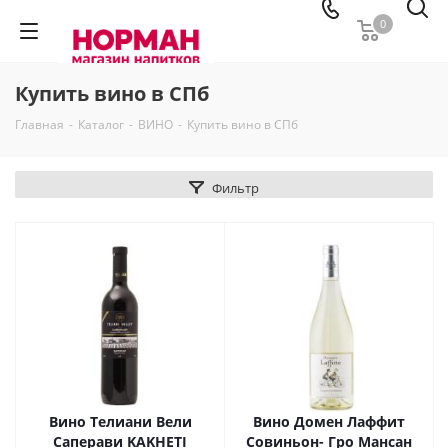
0
Купить вино в СПб
Главная
-
Каталог
-
ВИНО
-
Купить вино в СПб
Фильтр
Вино Телиани Вели
Вино Домен Лаффит
Саперави KAKHETI
Совиньон- Гро Мансан