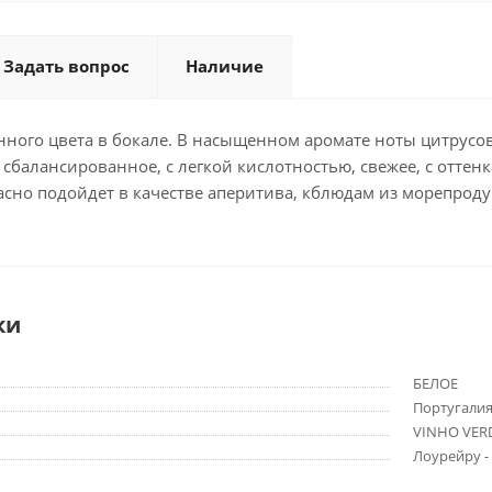
Задать вопрос
Наличие
ного цвета в бокале. В насыщенном аромате ноты цитрусов
сбалансированное, с легкой кислотностью, свежее, с оттен
сно подойдет в качестве аперитива, кблюдам из морепродук
ки
БЕЛОЕ
Португали
VINHO VER
Лоурейру - 