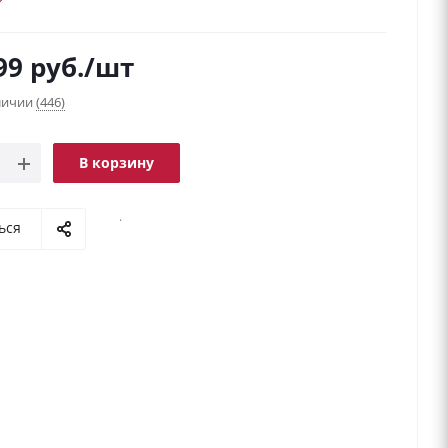
99
руб.
/шт
аличии
(446)
В корзину
.
ься