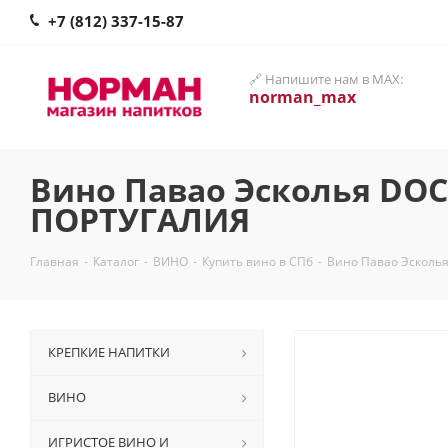
+7 (812) 337-15-87
🔗 Напишите нам в MAX:
norman_max
Вино Павао Эсколья DOC
ПОРТУГАЛИЯ
Главная
-
Каталог
-
ВИНО
-
Купить вино в СПб
-
Вино Павао Эсколья
КРЕПКИЕ НАПИТКИ
ВИНО
ИГРИСТОЕ ВИНО И