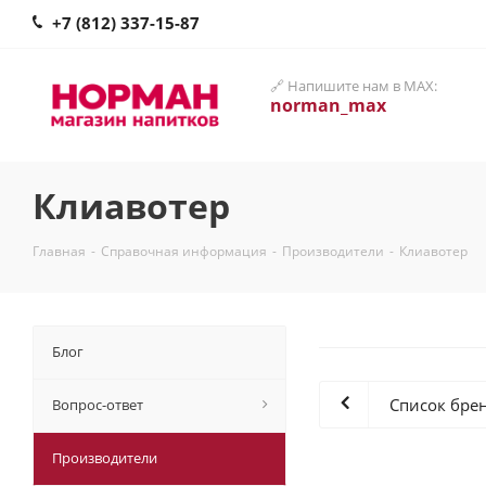
+7 (812) 337-15-87
🔗 Напишите нам в MAX:
norman_max
Клиавотер
Главная
-
Справочная информация
-
Производители
-
Клиавотер
Блог
Список бре
Вопрос-ответ
Производители