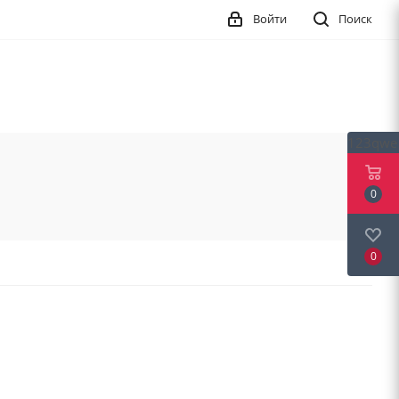
Войти
Поиск
123qwe
0
0