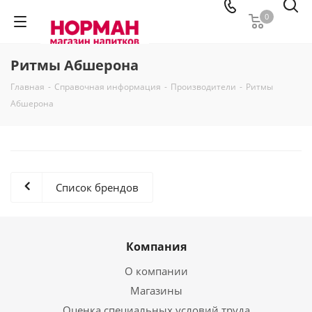
0
Ритмы Абшерона
Главная
-
Справочная информация
-
Производители
-
Ритмы
Абшерона
Список брендов
Компания
О компании
Магазины
Оценка специальных условий труда