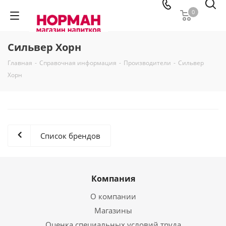
0
Сильвер Хорн
Главная
-
Справочная информация
-
Производители
-
Сильвер
Хорн
Список брендов
Компания
О компании
Магазины
Оценка специальных условий труда