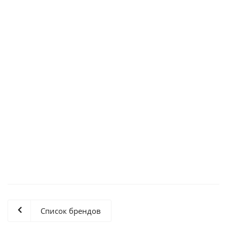
Коньяк Старый Кенигсберг 5 лет 40% 0.5л : Альянс
РОССИЯ
Есть в наличии (806)
999.99
руб.
/шт
Список брендов