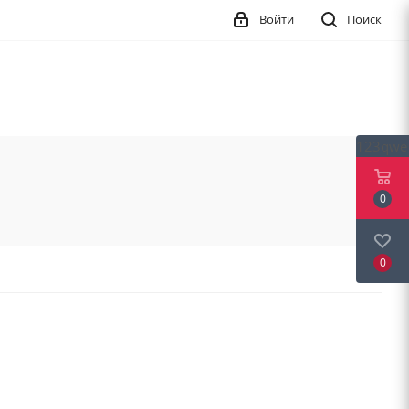
Войти
Поиск
123qwe
0
0