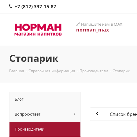
+7 (812) 337-15-87
🔗 Напишите нам в MAX:
norman_max
Стопарик
Главная
-
Справочная информация
-
Производители
-
Стопарик
Блог
Список бре
Вопрос-ответ
Производители