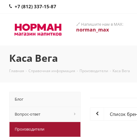
+7 (812) 337-15-87
🔗 Напишите нам в MAX:
norman_max
Каса Вега
Главная
-
Справочная информация
-
Производители
-
Каса Вега
Блог
Список бре
Вопрос-ответ
Производители