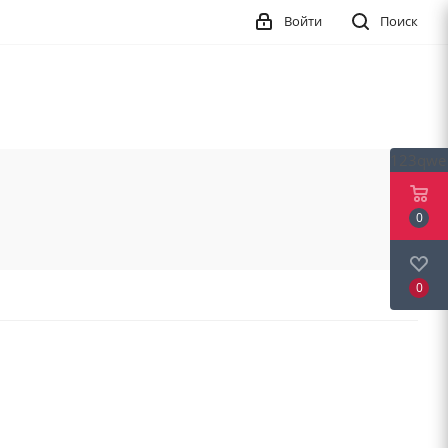
Войти
Поиск
123qwe
0
0