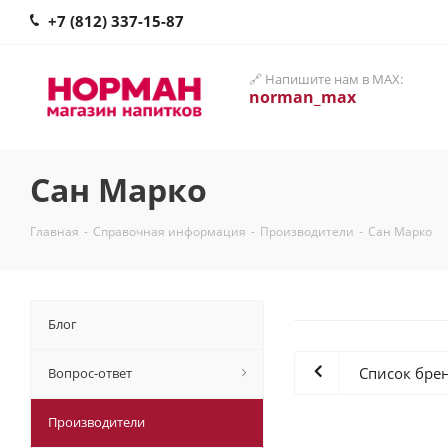
+7 (812) 337-15-87
🔗 Напишите нам в MAX:
norman_max
Сан Марко
Главная
-
Справочная информация
-
Производители
-
Сан Марко
Блог
Список бре
Вопрос-ответ
Производители