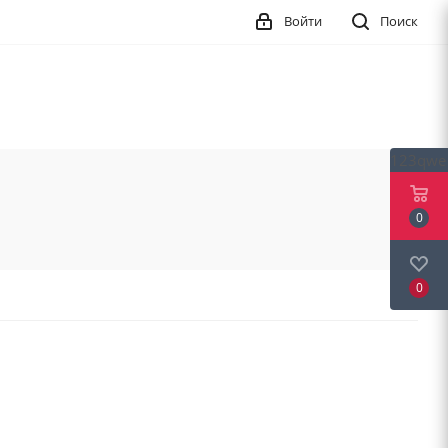
Войти
Поиск
123qwe
0
0