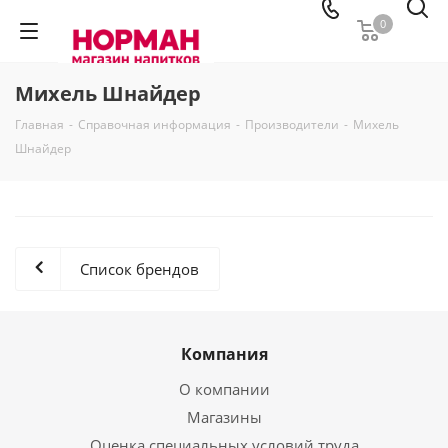
0
Михель Шнайдер
Главная
-
Справочная информация
-
Производители
-
Михель
Шнайдер
Список брендов
Компания
О компании
Магазины
Оценка специальных условий труда