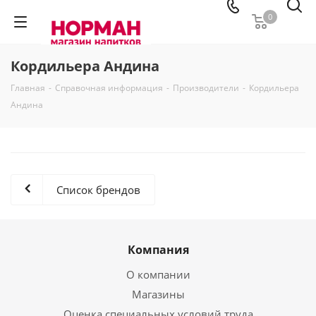
0
Кордильера Андина
Главная
-
Справочная информация
-
Производители
-
Кордильера
Андина
Список брендов
Компания
О компании
Магазины
Оценка специальных условий труда