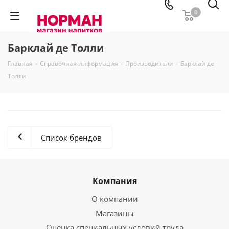
0
Барклай де Толли
Главная
-
Справочная информация
-
Производители
-
Барклай де
Толли
Список брендов
Компания
О компании
Магазины
Оценка специальных условий труда