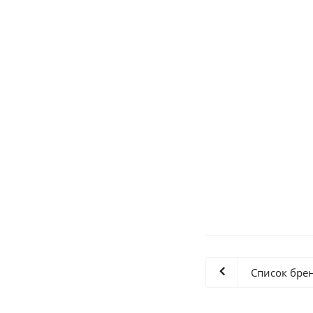
Любимый Апельсин
Список бре