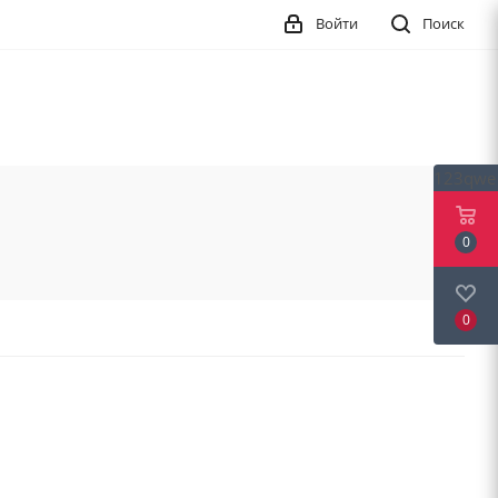
Войти
Поиск
123qwe
0
0