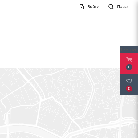
Войти
Поиск
123qwe
0
0