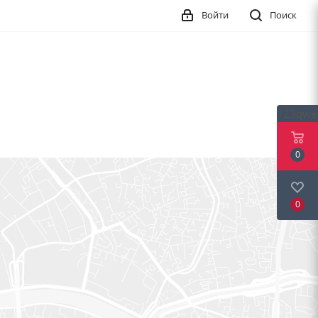
Войти
Поиск
123qwe
0
0