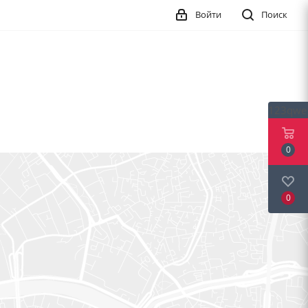
Войти
Поиск
123qwe
0
0