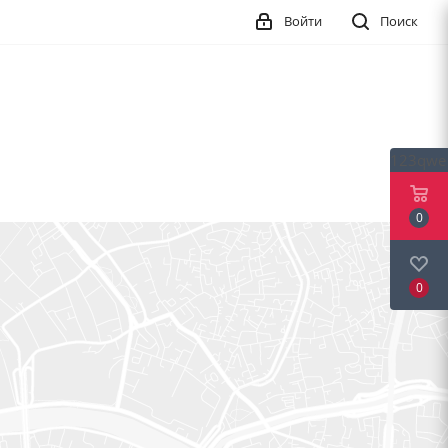
Войти
Поиск
123qwe
0
0