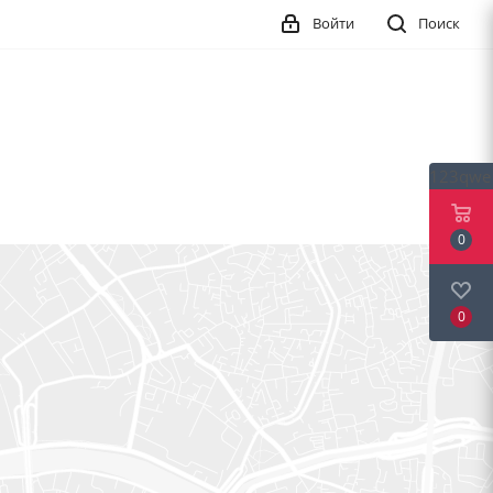
Войти
Поиск
123qwe
0
0