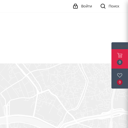
Войти
Поиск
123qwe
0
0