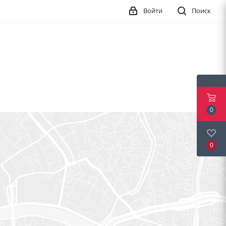
Войти
Поиск
123qwe
0
0