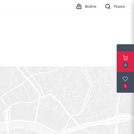
Войти
Поиск
123qwe
0
0