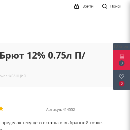
Войти
Поиск
123qwe
Брют 12% 0.75л П/
0
 бокал ФРАНЦИЯ
0
Артикул:
414552
 пределах текущего остатка в выбранной точке.
е