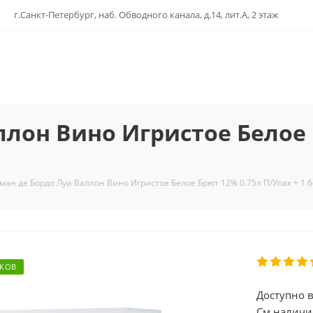
г.Санкт-Петербург, наб. Обводного канала, д.14, лит.А, 2 этаж
лон Вино Игристое Белое 
ман де Бордо Луи Валлон Вино Игристое Белое Брют 12% 0.75л П/Упак + 1
РКОВ
Доступно в
См.наличи