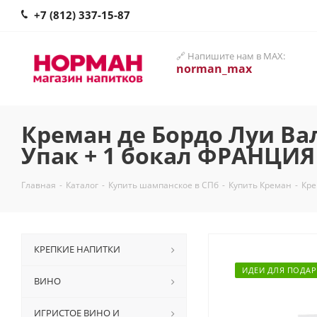
+7 (812) 337-15-87
🔗 Напишите нам в MAX:
norman_max
Креман де Бордо Луи Вал
Упак + 1 бокал ФРАНЦИЯ
Главная
-
Каталог
-
Купить шампанское в СПб
-
Купить Креман
-
Кре
КРЕПКИЕ НАПИТКИ
ИДЕИ ДЛЯ ПОДА
ВИНО
ИГРИСТОЕ ВИНО И