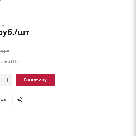
ена
руб.
/шт
.
/шт
аличии
(11)
В корзину
.
ься