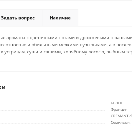
Задать вопрос
Наличие
е ароматы с цветочными нотами и дрожжевыми нюансами. 
кислотностью и обильными мелкими пузырьками, а в после
 к устрицам, суши и сашими, копчёному лососю, рыбным тер
ки
БЕЛОЕ
Франция
CREMANT d
Семильон, 