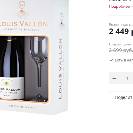
Подробнее
Розничная ц
2 449
Старая цена
2 699
руб
Есть в н
Поделит