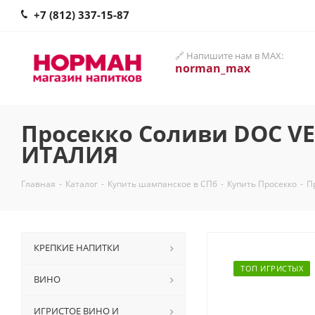
+7 (812) 337-15-87
🔗 Напишите нам в MAX:
norman_max
Просекко Соливи DOC VE
ИТАЛИЯ
Главная
-
Каталог
-
Купить шампанское в СПб
-
Купить Просекко
-
П
КРЕПКИЕ НАПИТКИ
ТОП ИГРИСТЫХ
ВИНО
ИГРИСТОЕ ВИНО И