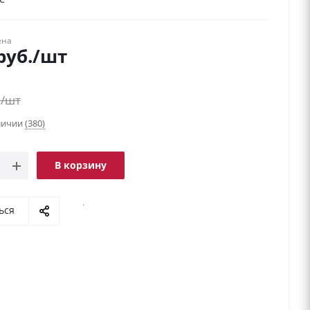
ена
руб.
/шт
.
/шт
аличии
(380)
В корзину
.
ься