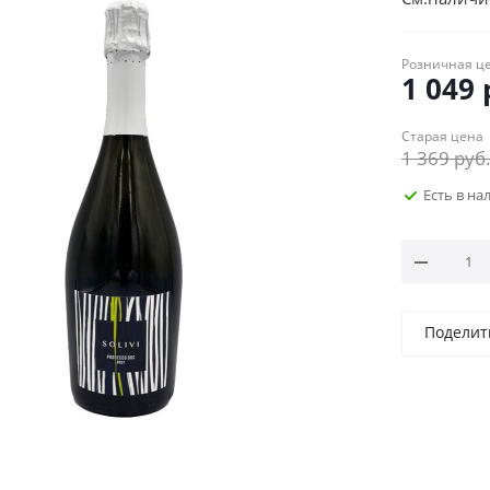
Розничная ц
1 049
Старая цена
1 369
руб
Есть в н
Поделит