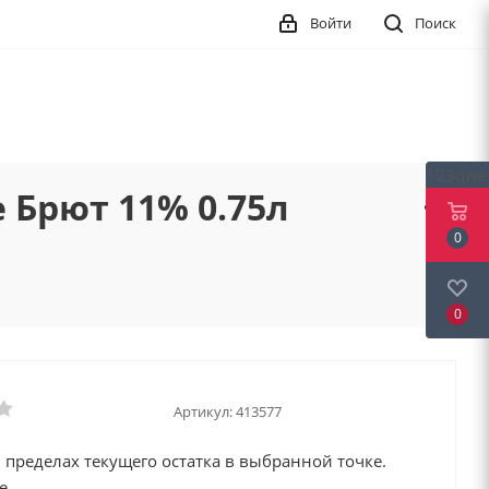
Войти
Поиск
123qwe
 Брют 11% 0.75л
0
0
Артикул:
413577
 пределах текущего остатка в выбранной точке.
е