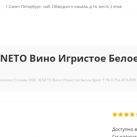
г.Санкт-Петербург, наб. Обводного канала, д.14, лит.А, 2 этаж
NETO Вино Игристое Белое
росекко Соливи DOC VENETO Вино Игристое Белое Брют 11% 0.75л ИТАЛИЯ
Доступно в
См.наличи