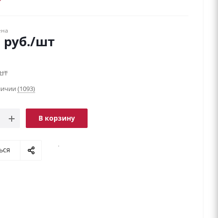
ена
9
руб.
/шт
шт
аличии
(1093)
В корзину
.
ься