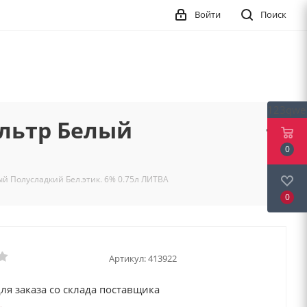
Войти
Поиск
123qwe
ильтр Белый
0
й Полусладкий Бел.этик. 6% 0.75л ЛИТВА
0
Артикул:
413922
ля заказа со склада поставщика