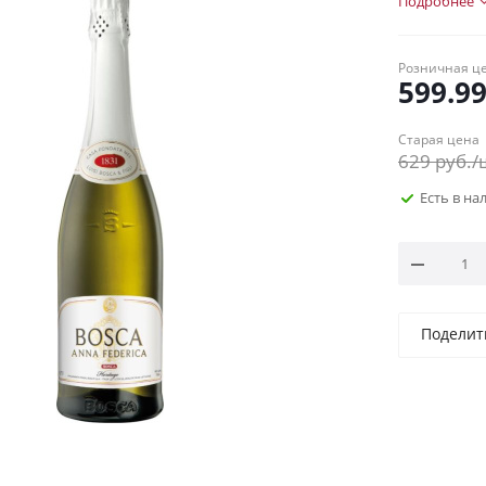
Подробнее
Розничная ц
599.9
Старая цена
629
руб.
/
Есть в н
Поделит