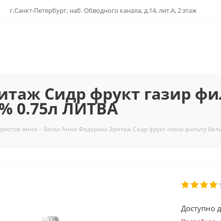
г.Санкт-Петербург, наб. Обводного канала, д.14, лит.А, 2 этаж
итаж Сидр фрукт газир ф
6% 0.75л ЛИТВА
гристое вино
-
Боска Анна Федерика Эритаж Сидр фрукт газир фильтр Белы
Доступно д