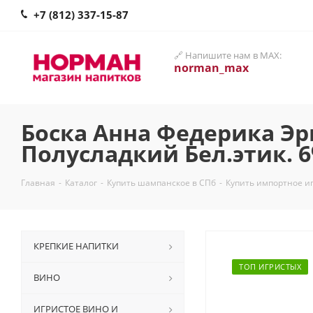
+7 (812) 337-15-87
🔗 Напишите нам в MAX:
norman_max
Боска Анна Федерика Эр
Полусладкий Бел.этик. 
Главная
-
Каталог
-
Купить шампанское в СПб
-
Купить импортное и
КРЕПКИЕ НАПИТКИ
ТОП ИГРИСТЫХ
ВИНО
ИГРИСТОЕ ВИНО И