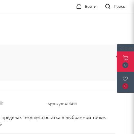
Войти
Поиск
123qwe
0
0
Артикул:
416411
 пределах текущего остатка в выбранной точке.
е