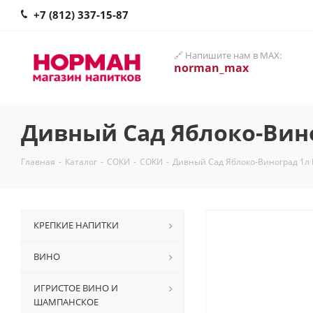
+7 (812) 337-15-87
🔗 Напишите нам в MAX:
norman_max
Дивный Сад Яблоко-Вин
Главная
-
Каталог
-
СОКИ
-
СОКИ
-
Дивный Сад Яблоко-Виноград 1л
КРЕПКИЕ НАПИТКИ
ВИНО
ИГРИСТОЕ ВИНО И
ШАМПАНСКОЕ