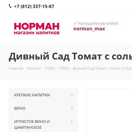
+7 (812) 337-15-87
🔗 Напишите нам в MAX:
norman_max
Дивный Сад Томат с сол
Главная
-
Каталог
-
СОКИ
-
СОКИ
-
Дивный Сад Томат с солью 1л Со
КРЕПКИЕ НАПИТКИ
ВИНО
ИГРИСТОЕ ВИНО И
ШАМПАНСКОЕ