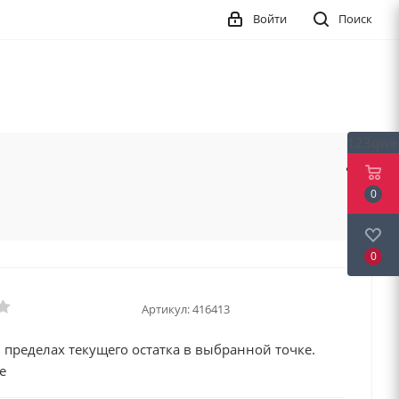
Войти
Поиск
123qwe
0
0
Артикул:
416413
 пределах текущего остатка в выбранной точке.
е