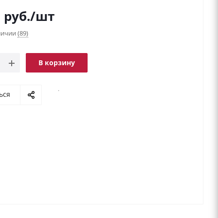
9
руб.
/шт
аличии
(89)
В корзину
.
ься