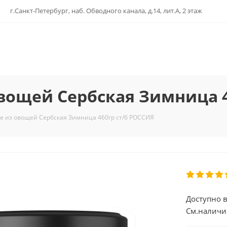
г.Санкт-Петербург, наб. Обводного канала, д.14, лит.А, 2 этаж
вощей Сербская Зимница 4
е из овощей Сербская Зимница 460гр ст/б РОССИЯ
Доступно в
См.наличи