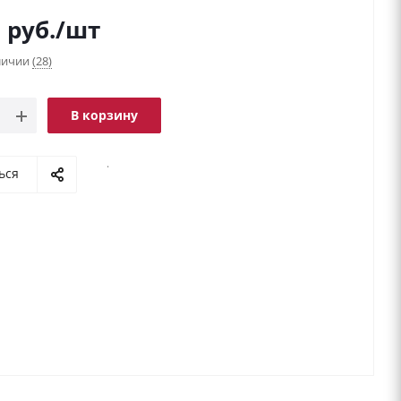
9
руб.
/шт
аличии
(28)
В корзину
.
ься