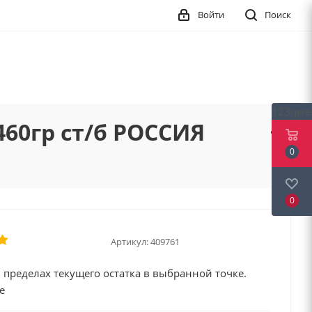
Войти
Поиск
123qwe
60гр ст/б РОССИЯ
0
0
Артикул:
409761
 пределах текущего остатка в выбранной точке.
е