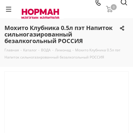
0
Мохито Клубника 0.5л пэт Напиток
сильногазированный
безалкогольный РОССИЯ
Главная
-
Каталог
-
ВОДА
-
Лимонад
-
Мохито Клубника 0.5л пэт
Напиток сильногазированный безалкогольный РОССИЯ