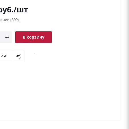
руб.
/шт
аличии
(309)
В корзину
.
ься