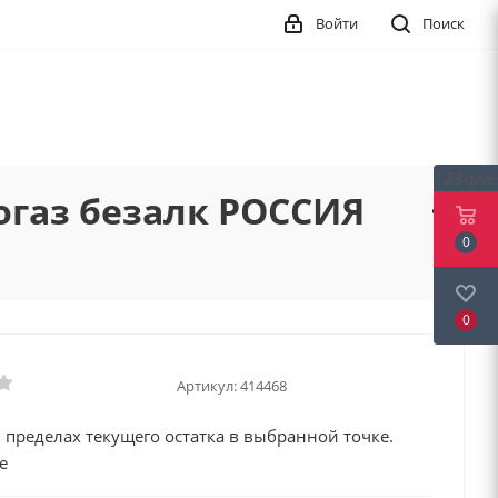
Войти
Поиск
123qwe
огаз безалк РОССИЯ
0
0
Артикул:
414468
 пределах текущего остатка в выбранной точке.
е