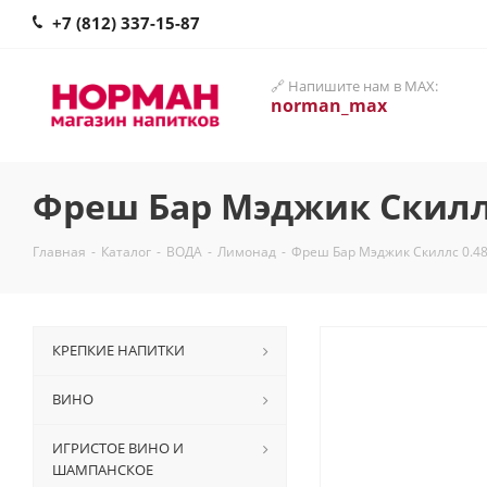
+7 (812) 337-15-87
🔗 Напишите нам в MAX:
norman_max
Фреш Бар Мэджик Скиллс
Главная
-
Каталог
-
ВОДА
-
Лимонад
-
Фреш Бар Мэджик Скиллс 0.48
КРЕПКИЕ НАПИТКИ
ВИНО
ИГРИСТОЕ ВИНО И
ШАМПАНСКОЕ