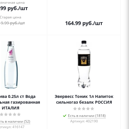
озничная цена
.99
руб.
/шт
Старая цена
164.99
руб.
/шт
19.99
руб.
/шт
ва 0.25л ст Вода
Эвервесс Тоник 1л Напиток
ьная газированная
сильногаз безалк РОССИЯ
ИТАЛИЯ
Есть в наличии (1818)
Артикул: 402190
сть в наличии (52)
ртикул: 416147