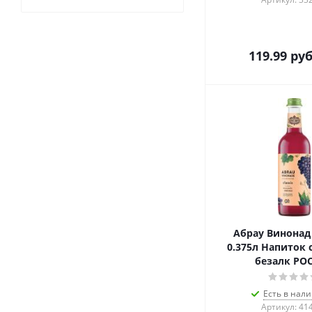
119.99
руб
Абрау Винонад
0.375л Напиток 
безалк РО
Есть в нали
Артикул: 41