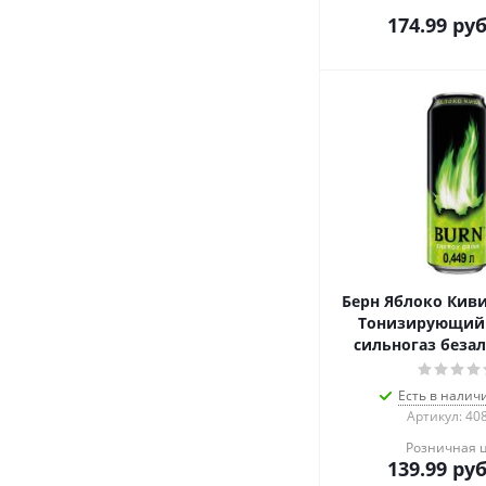
174.99
руб
Берн Яблоко Киви
Тонизирующий
сильногаз беза
Есть в налич
Артикул: 40
Розничная 
139.99
руб