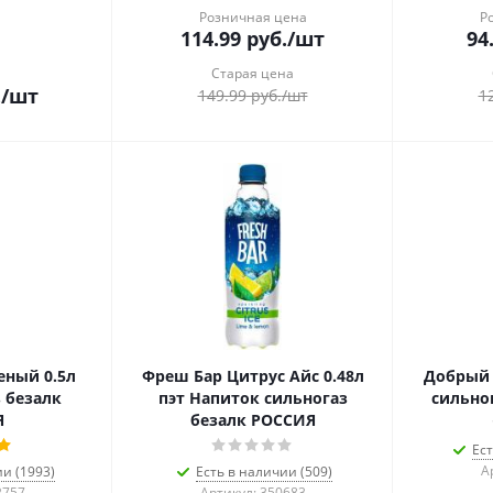
Розничная цена
Р
114.99
руб.
/шт
94
Старая цена
.
/шт
149.99
руб.
/шт
1
еный 0.5л
Фреш Бар Цитрус Айс 0.48л
Добрый 
 безалк
пэт Напиток сильногаз
сильно
Я
безалк РОССИЯ
Ест
А
ии (1993)
Есть в наличии (509)
2757
Артикул: 350683