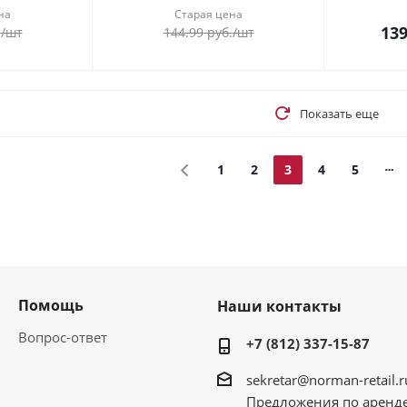
на
Старая цена
139
.
/шт
144.99
руб.
/шт
Показать еще
1
2
3
4
5
Помощь
Наши контакты
Вопрос-ответ
+7 (812) 337-15-87
sekretar@norman-retail.r
Предложения по аренд