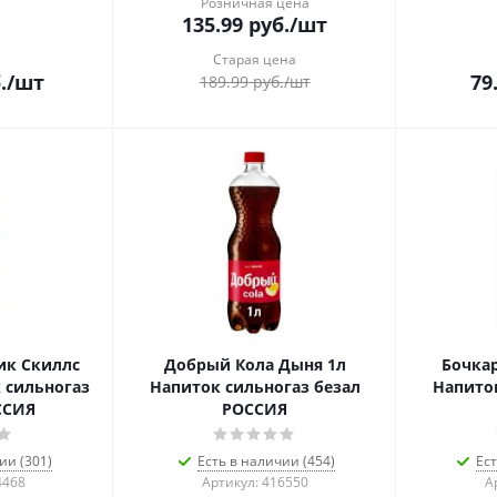
Розничная цена
135.99
руб.
/шт
Старая цена
.
/шт
79
189.99
руб.
/шт
ик Скиллс
Добрый Кола Дыня 1л
Бочкар
к сильногаз
Напиток сильногаз безал
Напиток
ССИЯ
РОССИЯ
ии (301)
Есть в наличии (454)
Ест
4468
Артикул: 416550
А