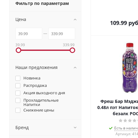
Фильтр по параметрам
Цена
109.99
руб
39.99
339.99
Наши предложения
Новинка
Распродажа
Акция выходного дня
Прохладительные
Фреш Бар Мэдж
Напитки
0.48л пэт Напито
Снижение цены
безалк РО
Бренд
Есть в налич
Артикул: 41