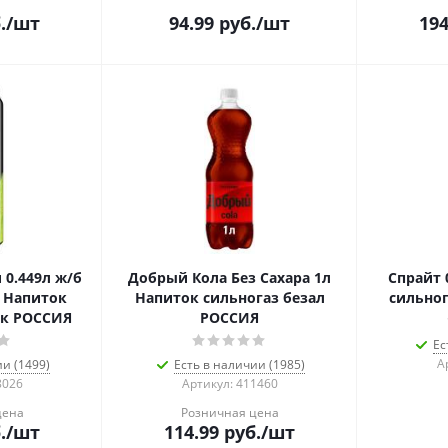
.
/шт
94.99
руб.
/шт
194
 0.449л ж/б
Добрый Кола Без Сахара 1л
Спрайт 
 Напиток
Напиток сильногаз безал
сильног
лк РОССИЯ
РОССИЯ
Ес
А
ии (1499)
Есть в наличии (1985)
8026
Артикул: 411460
цена
Розничная цена
.
/шт
114.99
руб.
/шт