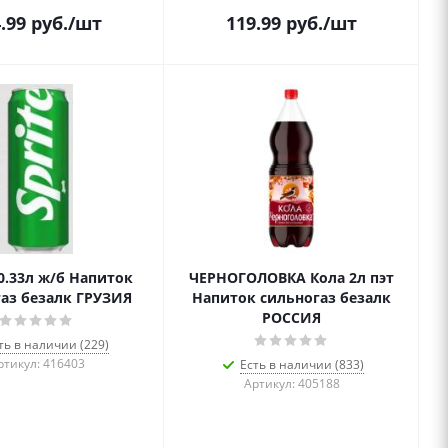
.99
руб.
/шт
119.99
руб.
/шт
0.33л ж/б Напиток
ЧЕРНОГОЛОВКА Кола 2л пэт
аз безалк ГРУЗИЯ
Напиток сильногаз безалк
РОССИЯ
ть в наличии (229)
ртикул: 416403
Есть в наличии (833)
Артикул: 405188