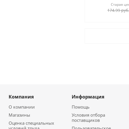
Старая це
174.99
руб
Компания
Информация
О компании
Помощь
Магазины
Условия отбора
поставщиков
Оценка специальных
условий труда
Пользовательское