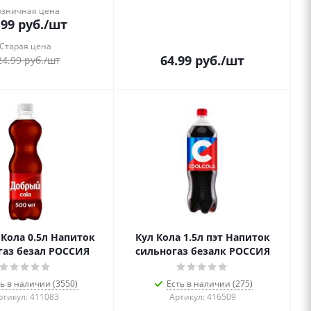
озничная цена
.99
руб.
/шт
Старая цена
64.99
руб.
/шт
24.99
руб.
/шт
Кола 0.5л Напиток
Кул Кола 1.5л пэт Напиток
газ безал РОССИЯ
сильногаз безалк РОССИЯ
ь в наличии (3550)
Есть в наличии (275)
ртикул: 411083
Артикул: 416509