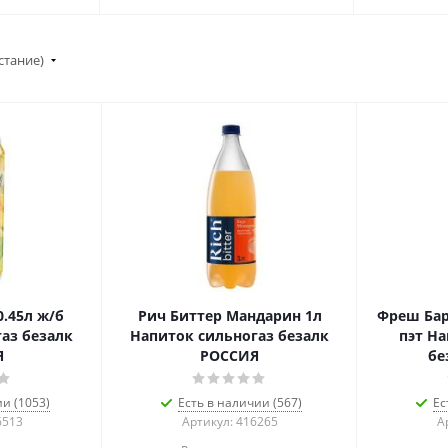
стание)
.45л ж/б
Рич Биттер Мандарин 1л
Фреш Бар
аз безалк
Напиток сильногаз безалк
пэт На
Я
РОССИЯ
бе
ии (1053)
Есть в наличии (567)
Ес
6513
Артикул: 416265
А