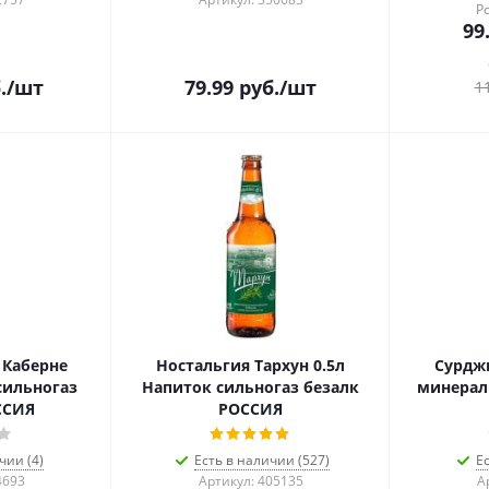
Р
99
.
/шт
79.99
руб.
/шт
1
 Каберне
Ностальгия Тархун 0.5л
Сурджи
сильногаз
Напиток сильногаз безалк
минерал
ССИЯ
РОССИЯ
чии (4)
Есть в наличии (527)
Е
4693
Артикул: 405135
А