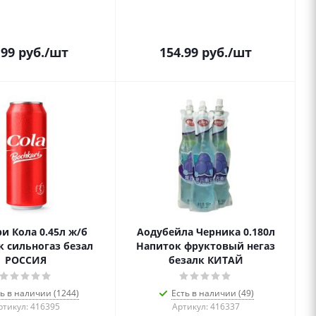
.99
руб.
/шт
154.99
руб.
/шт
и Кола 0.45л ж/б
Аодубейла Черника 0.180л
 сильногаз безал
Напиток фруктовый негаз
РОССИЯ
безалк КИТАЙ
ь в наличии (1244)
Есть в наличии (49)
ртикул: 416395
Артикул: 416337