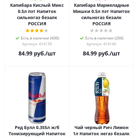
Капибара Кислый Микс
Капибара Мармеладные
0.5л пэт Напиток
Мишки 0.5л пэт Напиток
сильногаз безалк
сильногаз безалк
РОССИЯ
РОССИЯ
Есть в наличии (600)
Есть в наличии (266)
Артикул: 414139
Артикул: 414140
84.99
руб.
/шт
84.99
руб.
/шт
Ред Булл 0.355л ж/б
Чай черный Рич Лимон
Тонизирующий Напиток
1л Напиток негаз безалк